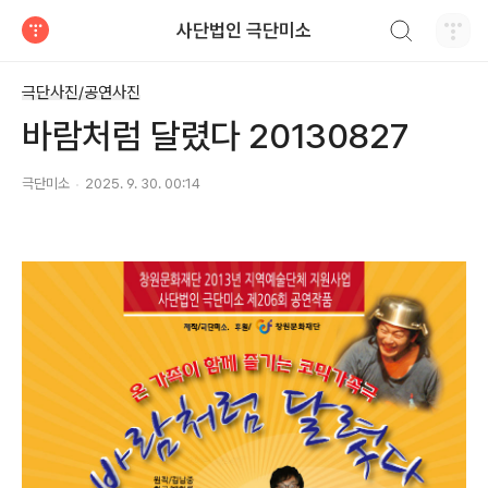
검색하기
사단법인 극단미소
티스토리
극단사진/공연사진
바람처럼 달렸다 20130827
극단미소
2025. 9. 30. 00:14