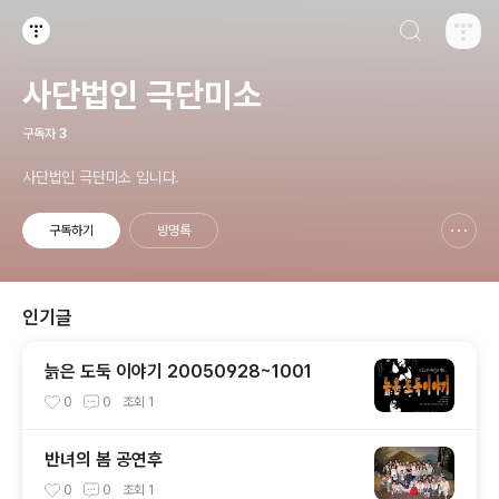
검색하기
티스토리
사단법인 극단미소
구독자
3
사단법인 극단미소 입니다.
구독하기
방명록
신고하기 레이어
열기
인기글
늙은 도둑 이야기 20050928~1001
0
0
조회
1
반녀의 봄 공연후
0
0
조회
1