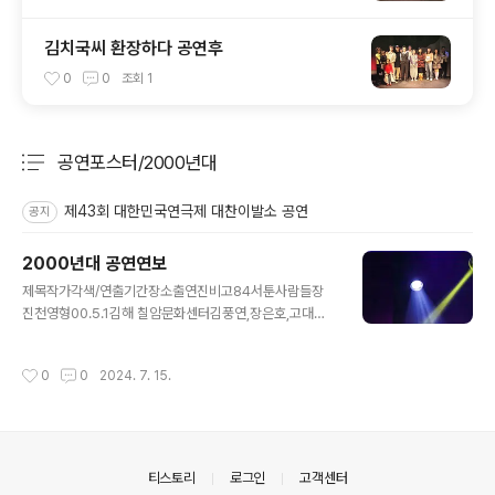
김치국씨 환장하다 공연후
0
0
조회
1
공연포스터/2000년대
분류 전체보기
주요 글 목록
제43회 대한민국연극제 대찬이발소 공연
공지
2000년대 공연연보
글 내용
제목작가각색/연출기간장소출연진비고84서툰사람들장
진천영형00.5.1김해 칠암문화센터김풍연,장은호,고대호,
천영형제18회경남연극제우수상85서툰사람들장 진천영
형00.6.4성산아트홀소극장김풍연,장은호,고대호,천영형
작성시간
0
0
2024. 7. 15.
창단11주년기념공연86장똘뱅이신맹식천영형00.8.3일
광해수욕장 특설무대천영형갯마을마당극축제참가,고수/
장은호87니끼 내끼2윤대성천영형00.9.24남해문화센터
연주홀손혜진,서희옥,홍민정,송아름,박보경,황다영,고대
호,김풍연,김영애,송광숙,장은호,천신남,천영형2000년무
의안내
티스토리
로그인
고객센터
대공연지원작88장똘뱅이신맹식천영형00.9.29여수진남