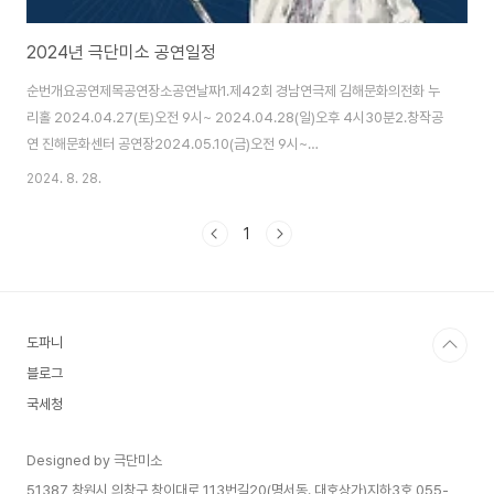
2024년 극단미소 공연일정
순번개요공연제목공연장소공연날짜1.제42회 경남연극제 김해문화의전화 누
리홀 2024.04.27(토)오전 9시~ 2024.04.28(일)오후 4시30분2.창작공
연 진해문화센터 공연장2024.05.10(금)오전 9시~
2024.05.11(토)~12(일)오후 7시30분 / 오후 3시 3.신나는예술여행 춘천
2024. 8. 28.
퇴계중학교2024.05.28(화)오전 9시~ 2024.05.28(화)오후 1시 30분4.
신나는예술여행인제 상남중학교2024.05.29(수)오전 9시~
1
2024.05.29(수)오후 1시 30분5.레퍼토리1 진해문화센터 공연장
2024.06.26(수)~27(목)오전 9시~ 2024.06.28(금)~29(토)오후 7시
30분 / 오후 3시6.밀양문화재단밀양 미리벌중학교2024.07.03(수)오전 9
시~ 2024.07..
도파니
블로그
국세청
Designed by 극단미소
51387 창원시 의창구 창이대로 113번길20(명서동. 대호상가)지하3호 055-