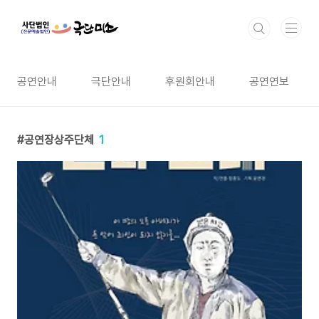
본문 바로가기
공연안내
극단안내
후원회안내
공연연보
공연장상주단체
1