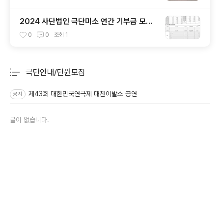
2024 사단법인 극단미소 연간 기부금 모금
액 및 활동실적
0
0
조회
1
극단안내/단원모집
분류 전체보기
주요 글 목록
제43회 대한민국연극제 대찬이발소 공연
공지
글이 없습니다.