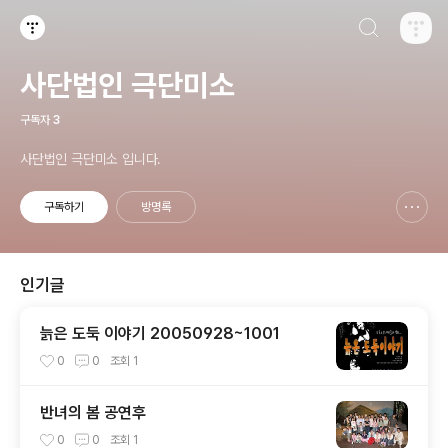
검색하기
티스토리
사단법인 극단미소
구독자
3
사단법인 극단미소 입니다.
구독하기
방명록
신고하기 레이어
열기
인기글
늙은 도둑 이야기 20050928~1001
0
0
조회
1
반녀의 봄 공연후
0
0
조회
1