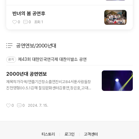
반녀의 봄 공연후
0
0
조회
1
공연연보/2000년대
분류 전체보기
주요 글 목록
제43회 대한민국연극제 대찬이발소 공연
공지
2000년대 공연연보
글 내용
제목작가각색/연출기간장소출연진비고84서툰사람들장
진천영형00.5.1김해 칠암문화센터김풍연,장은호,고대호,
천영형제18회경남연극제우수상85서툰사람들장 진천영
형00.6.4성산아트홀소극장김풍연,장은호,고대호,천영형
작성시간
0
0
2024. 7. 15.
창단11주년기념공연86장똘뱅이신맹식천영형00.8.3일
광해수욕장 특설무대천영형갯마을마당극축제참가,고수/
장은호87니끼 내끼2윤대성천영형00.9.24남해문화센터
연주홀손혜진,서희옥,홍민정,송아름,박보경,황다영,고대
호,김풍연,김영애,송광숙,장은호,천신남,천영형2000년무
의안내
티스토리
로그인
고객센터
대공연지원작88장똘뱅이신맹식천영형00.9.29여수진남