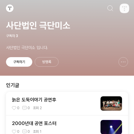
검색하기
티스토리
사단법인 극단미소
구독자
3
사단법인 극단미소 입니다.
구독하기
방명록
신고하기 레이어
열기
인기글
늙은 도둑이야기 공연후
0
0
조회
2
2000년대 공연 포스터
0
0
조회
1