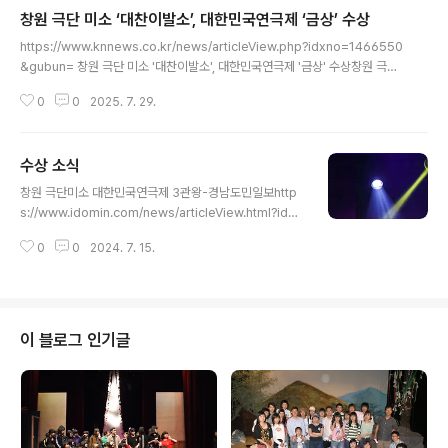
회" data-og-host="xn--289ak2i11nizb.kr" data-og-source-url="h
창원 극단 미소 ‘대찬이발소’, 대한민국연극제 ‘금상’ 수상
ttps://xn--289ak2i11nizb.kr/%EC%A0%9C43%ED%9A%8C-%E
글 내용
A%B2%BD%EB%82%A8%EC%97%B0%EA%B7%B9%EC%A0%9
https://www.knnews.co.kr/news/articleView.php?idxno=1466550
C-14%EC%9D%BC%EA%B0%84-%E..
&gubun= 창원 극단 미소 '대찬이발소', 대한민국연극제 '금상' 수상창원 극단
미소가 ‘제43회 대한민국연극제’에서 금상을 받았다. ...www.knnews.co.kr
0
0
2025. 7. 29.
수상 소식
글 내용
창원 극단미소 대한민국연극제 3관왕-경남도민일보http
s://www.idomin.com/news/articleView.html?idxn
o=829116 창원 극단 미소 대한민국연극제 3관왕창원 극
0
0
2024. 7. 15.
단 미소가 창작극 (장종도 작·연출)으로 제41회 대한민국
연극제에서 3관왕을 차지했다.극단 미소는 지난 3월 열린
제41회 경남연극제에서 대상을 받고, 경남 대표로 대한민
국연극제에 참www.idomin.com 극단 미소 ‘난파, 가족’
전국연극제 단체은상 등 3관왕-경남일보https://www.g
이 블로그 인기글
nnews.co.kr/news/articleView.html?idxno=5313
93 극단 미소 ‘난파, 가족’ 전국연극제 단체은상 등 3관왕
- 경남일보경남을 대표해 제41회 대한민국 연극제에 참가
한 극단 미소가 단체 ..