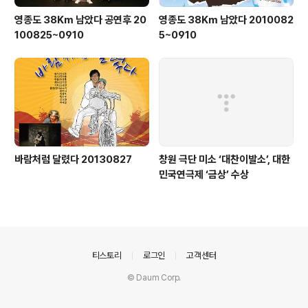
영종도 38Km 남았다 공연후 20
영종도 38Km 남았다 2010082
100825~0910
5~0910
바람처럼 달렸다 20130827
창원 극단 미소 ‘대찬이발소’, 대한
민국연극제 ‘금상’ 수상
의안내
티스토리
로그인
고객센터
© Daum Corp.