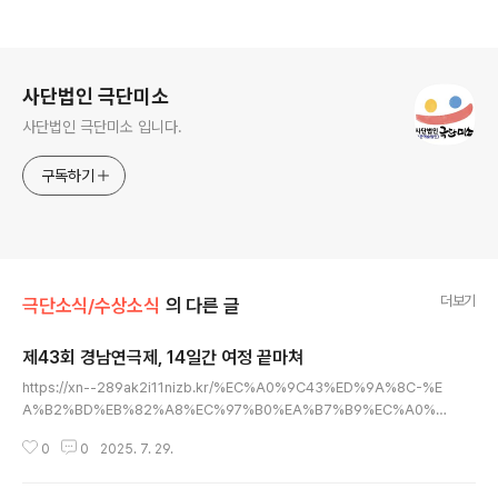
로그 정보
사단법인 극단미소
사단법인 극단미소 입니다.
구독하기
더보기
극단소식/수상소식
의 다른 글
제43회 경남연극제, 14일간 여정 끝마쳐
글 내용
https://xn--289ak2i11nizb.kr/%EC%A0%9C43%ED%9A%8C-%E
A%B2%BD%EB%82%A8%EC%97%B0%EA%B7%B9%EC%A0%9
C-14%EC%9D%BC%EA%B0%84-%EC%97%AC%EC%A0%95-%
0
0
2025. 7. 29.
EB%81%9D%EB%A7%88%EC%B3%90/ 4관왕 차지 ［경상뉴스=김관
수 기자］경남도내 극단들의 경연의 장이자 도민들을 위한 연극축제인 제43