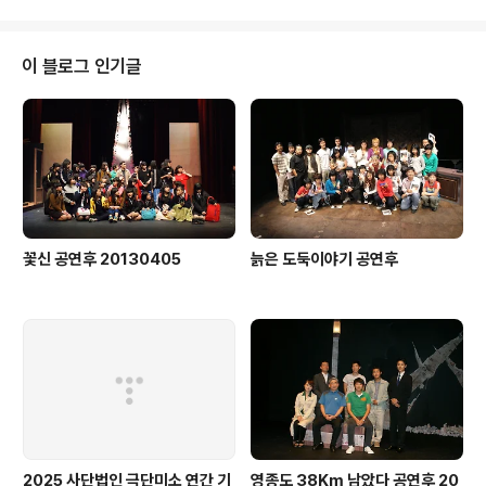
이 블로그 인기글
꽃신 공연후 20130405
늙은 도둑이야기 공연후
2025 사단법인 극단미소 연간 기
영종도 38Km 남았다 공연후 20