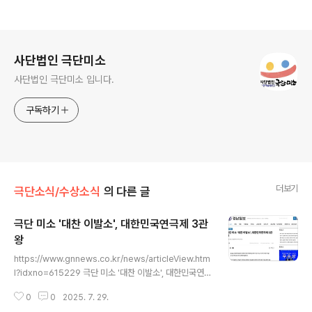
로그 정보
사단법인 극단미소
사단법인 극단미소 입니다.
구독하기
더보기
극단소식/수상소식
의 다른 글
극단 미소 '대찬 이발소', 대한민국연극제 3관
왕
글 내용
https://www.gnnews.co.kr/news/articleView.htm
l?idxno=615229 극단 미소 '대찬 이발소', 대한민국연극
제 3관왕 - 경남일보경남을 대표해 제43회 대한민국연극
0
0
2025. 7. 29.
제에 참가한 극단 미소가 연극 ‘대찬 이발소’로 단체 금상