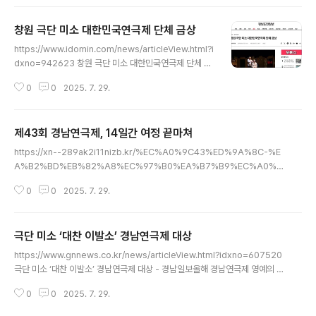
등 3관왕에 올랐다.지난 5일부터 27일간 인천에서 펼쳐진
제43회www.gnnews.co.kr
창원 극단 미소 대한민국연극제 단체 금상
글 내용
https://www.idomin.com/news/articleView.html?i
dxno=942623 창원 극단 미소 대한민국연극제 단체 금
상창원 극단 미소가 5일부터 27일까지 인천에서 열린 제4
0
0
2025. 7. 29.
3회 대한민국연극제에서 단체 금상을 받았다. 개인상으로
는 박시우 배우와 두 번째 암선고에도 연기 열정을 펼친 천
영훈 배우가 연기상을www.idomin.com
제43회 경남연극제, 14일간 여정 끝마쳐
글 내용
https://xn--289ak2i11nizb.kr/%EC%A0%9C43%ED%9A%8C-%E
A%B2%BD%EB%82%A8%EC%97%B0%EA%B7%B9%EC%A0%9
C-14%EC%9D%BC%EA%B0%84-%EC%97%AC%EC%A0%95-%
0
0
2025. 7. 29.
EB%81%9D%EB%A7%88%EC%B3%90/ 4관왕 차지 ［경상뉴스=김관
수 기자］경남도내 극단들의 경연의 장이자 도민들을 위한 연극축제인 제43
회" data-og-host="xn--289ak2i11nizb.kr" data-og-source-url="h
극단 미소 ‘대찬 이발소’ 경남연극제 대상
ttps://xn--289ak2i11nizb.kr/%EC%A0%9C43%ED%9A%8C-%E
글 내용
A%B2%BD%EB%82%A8%EC%97%B0%EA%B7%B9%EC%A0%9
https://www.gnnews.co.kr/news/articleView.html?idxno=607520
C-14%EC%9D%BC%EA%B0%84-%E..
극단 미소 ‘대찬 이발소’ 경남연극제 대상 - 경남일보올해 경남연극제 영예의 단
체 대상은 창원 극단 미소가 거머쥐었다.지난 2023년에 이어 2년만에 다시 경
0
0
2025. 7. 29.
남연극제 단체 대상을 차지한 극단 미소는 연출상, 연기 대www.gnnews.co.
kr