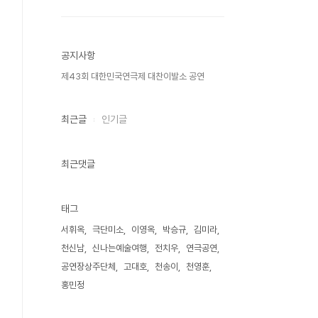
공지사항
제43회 대한민국연극제 대찬이발소 공연
최근글
인기글
최근댓글
태그
서휘옥
극단미소
이영옥
박승규
김미라
천신남
신나는예술여행
전치우
연극공연
공연장상주단체
고대호
천송이
천영훈
홍민정