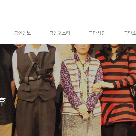
공연연보
공연포스터
극단사진
극단
후