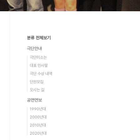
분류 전체보기
극단안내
극단미소는
대표 인사말
극단 수상 내역
단원모집
오시는 길
공연연보
1990년대
2000년대
2010년대
2020년대