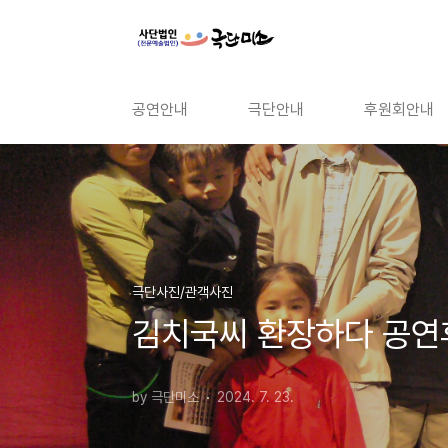
본문 바로가기
공연안내
극단안내
후원회안내
극단사진/관객사진
김치국씨 환장하다 공연
by 극단미소
2024. 7. 23.