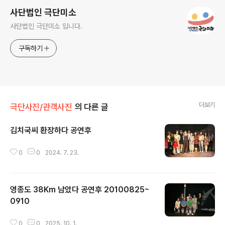
사단법인 극단미소
사단법인 극단미소 입니다.
구독하기
더보기
극단사진/관객사진
의 다른 글
김치국씨 환장하다 공연후
글 내용
0
0
2024. 7. 23.
영종도 38Km 남았다 공연후 20100825~
0910
글 내용
0
0
2025. 10. 1.