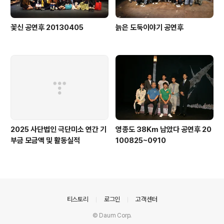
꽃신 공연후 20130405
늙은 도둑이야기 공연후
2025 사단법인 극단미소 연간 기
영종도 38Km 남았다 공연후 20
부금 모금액 및 활동실적
100825~0910
의안내
티스토리
로그인
고객센터
© Daum Corp.