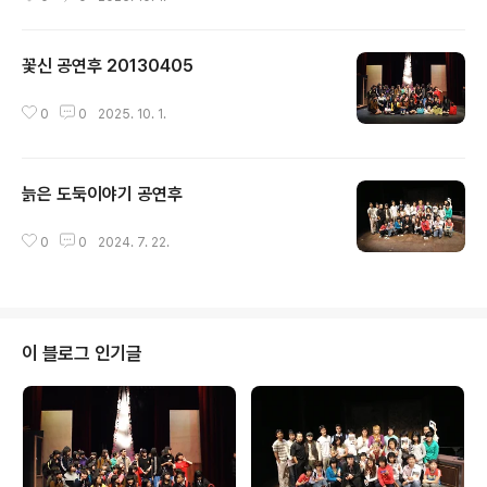
꽃신 공연후 20130405
글 내용
0
0
2025. 10. 1.
늙은 도둑이야기 공연후
글 내용
0
0
2024. 7. 22.
이 블로그 인기글