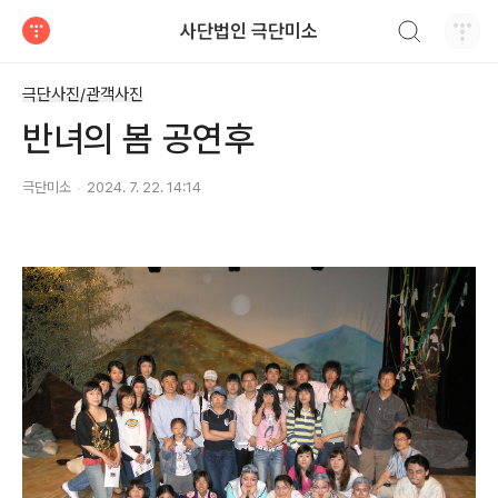
검색하기
사단법인 극단미소
티스토리
극단사진/관객사진
반녀의 봄 공연후
극단미소
2024. 7. 22. 14:14