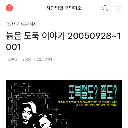
검색하기
사단법인 극단미소
티스토리
극단사진/공연사진
늙은 도둑 이야기 20050928~1
001
극단미소
2024. 7. 22. 13:34