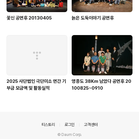
꽃신 공연후 20130405
늙은 도둑이야기 공연후
2025 사단법인 극단미소 연간 기
영종도 38Km 남았다 공연후 20
부금 모금액 및 활동실적
100825~0910
의안내
티스토리
로그인
고객센터
© Daum Corp.