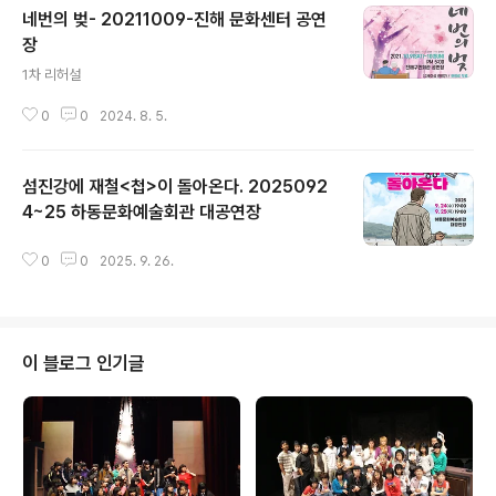
네번의 벚- 20211009-진해 문화센터 공연
장
글 내용
1차 리허설
0
0
2024. 8. 5.
섬진강에 재철<첩>이 돌아온다. 2025092
4~25 하동문화예술회관 대공연장
글 내용
0
0
2025. 9. 26.
이 블로그 인기글