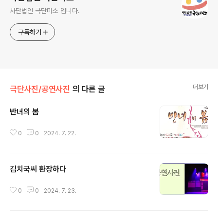
사단법인 극단미소 입니다.
구독하기
더보기
극단사진/공연사진
의 다른 글
반녀의 봄
글 내용
0
0
2024. 7. 22.
김치국씨 환장하다
글 내용
0
0
2024. 7. 23.