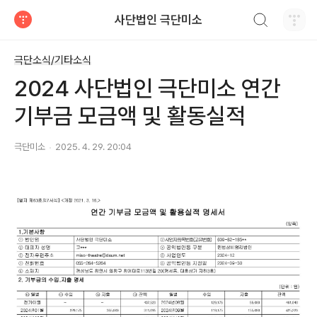
검색하기
사단법인 극단미소
티스토리
극단소식/기타소식
2024 사단법인 극단미소 연간
기부금 모금액 및 활동실적
극단미소
2025. 4. 29. 20:04